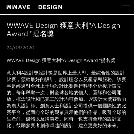
Work
WWAVE Design 獲意大利"A Design
Award "提名獎
News
24/08/2020
About
WWAVE Design 獲意大利"A Design Award "提名獎
意大利A設計獎設計獎是世界上最大型、最綜合性的設計
比賽，頒給最好的設計、設計理念以及產品和服務。該賽
Contact
事是經過對全球上千項設計比賽進行科學分析後所設立
的，每年舉辦一次，對全球各地的個人、團隊和公司開
放，概念設計和已完工設計均可參加。 A'設計大獎賽致力
為廣大設計師、創意人士和設計公司提供一個國際性的比
賽平台，從而向全球的觀眾展示他們的作品，吸引全球的
生產商、媒體以及購買者。同時，也支持全球的設計文
化，鼓勵參賽者創作卓越的設計，建立更美好的未來。